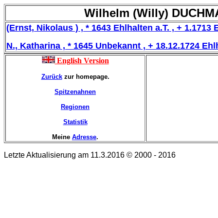
Wilhelm (Willy) DUCHMA
(Ernst, Nikolaus ) , * 1643 Ehlhalten a.T. , + 1.1713 
N., Katharina , * 1645 Unbekannt , + 18.12.1724 Ehlh
English Version
Zurück
zur homepage.
Spitzenahnen
Regionen
Statistik
Meine
Adresse
.
Letzte Aktualisierung am 11.3.2016 © 2000 - 2016