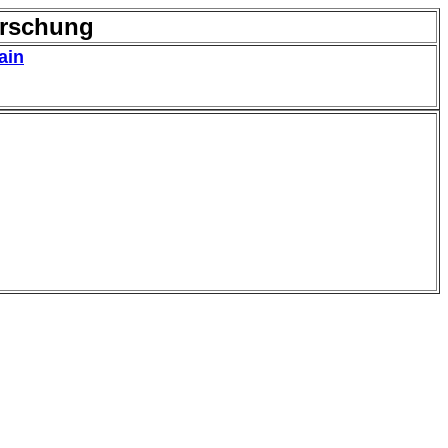
orschung
ain